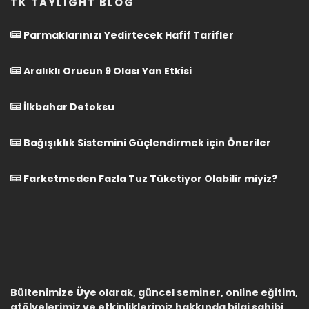
TK TAYLIGHT BLOG
Parmaklarınızı Yedirtecek Hafif Tarifler
Aralıklı Orucun 9 Olası Yan Etkisi
İlkbahar Detoksu
Bağışıklık Sistemini Güçlendirmek için Öneriler
Farketmeden Fazla Tuz Tüketiyor Olabilir miyiz?
Bültenimize
Üye
olarak, güncel seminer, online eğitim,
atölyelerimiz ve etkinliklerimiz hakkında bilgi sahibi