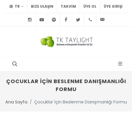
TR
BİZE ULAŞIN
TAKVİM
ÜYE OL
ÜYE GIRIŞI
Instagram
Youtube
Spotify
Facebook
Twitter
+90
info@tayl
212
291
75
15
ÇOCUKLAR İÇIN BESLENME DANIŞMANLIĞI
FORMU
Ana Sayfa
Çocuklar İçin Beslenme Danışmanlığı Formu