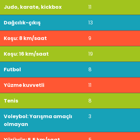
Judo, karate, kickbox
11
Dağcılık-çıkış
13
Koşu: 8 km/saat
9
Koşu: 16 km/saat
19
Futbol
8
Yüzme kuvvetli
11
Tenis
8
Voleybol: Yarışma amaçlı
3
olmayan
Yürüyüş: 5,5 km/saat
5