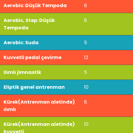
Aerobic: Düşük Tempoda
6
Aerobic, Step: Düşük
8
Tempoda
Aerobic: Suda
5
Kuvvetli pedal çevirme
12
Ilımlı jimnastik
5
Eliptik genel antrenman
10
Kürek(Antrenman aletinde)
8
ılımlı
Kürek(Antrenman aletinde)
10
kuvvetli