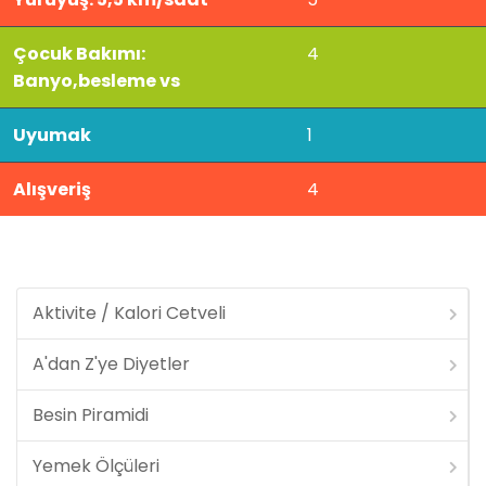
Çocuk Bakımı:
4
Banyo,besleme vs
Uyumak
1
Alışveriş
4
Aktivite / Kalori Cetveli
A'dan Z'ye Diyetler
Besin Piramidi
Yemek Ölçüleri