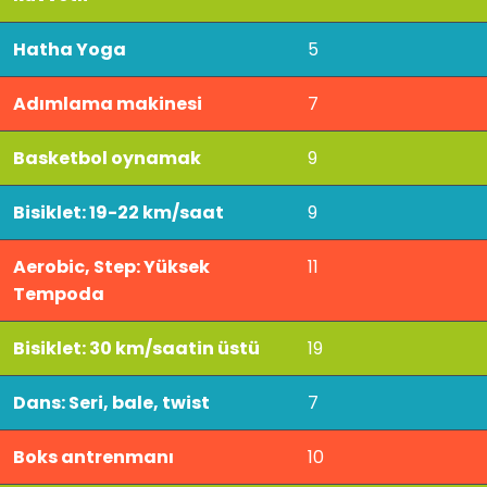
Hatha Yoga
5
Adımlama makinesi
7
Basketbol oynamak
9
Bisiklet: 19-22 km/saat
9
Aerobic, Step: Yüksek
11
Tempoda
Bisiklet: 30 km/saatin üstü
19
Dans: Seri, bale, twist
7
Boks antrenmanı
10