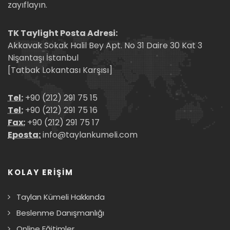
zayıflayın.
TK Taylight Posta Adresi:
Akkavak Sokak Halil Bey Apt. No 31 Daire 30 Kat 3
Nişantaşı İstanbul
[Tatbak Lokantası Karşısı]
Tel:
+90 (212) 291 75 15
Tel:
+90 (212) 291 75 16
Fax:
+90 (212) 291 75 17
Eposta:
info@taylankumeli.com
KOLAY ERİŞİM
Taylan Kümeli Hakkında
Beslenme Danışmanlığı
Online Eğitimler