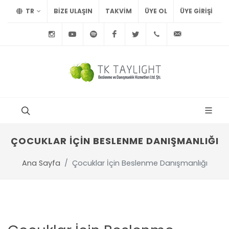
TR
BİZE ULAŞIN
TAKVİM
ÜYE OL
ÜYE GIRIŞI
Instagram
Youtube
Spotify
Facebook
Twitter
+90
info@tayl
212
291
75
15
ÇOCUKLAR İÇIN BESLENME DANIŞMANLIĞI
Ana Sayfa
Çocuklar İçin Beslenme Danışmanlığı