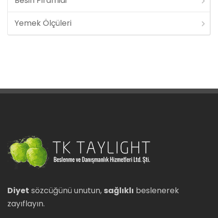
Besin Piramidi
Yemek Ölçüleri
Diyet
sözcüğünü unutun,
sağlıklı
beslenerek
zayıflayın.