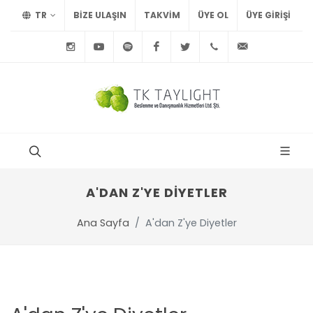
TR
BİZE ULAŞIN
TAKVİM
ÜYE OL
ÜYE GIRIŞI
Instagram
Youtube
Spotify
Facebook
Twitter
+90
info@tayl
212
291
75
15
A'DAN Z'YE DIYETLER
Ana Sayfa
A'dan Z'ye Diyetler