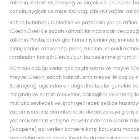
kullanın. Kırmızı et, tereyağ ve birçok süt ürününde
Kanola, ayçiçek ve mısır özü yağı gibi sıvı yağlar kullan
Rafine hububat ürünlerinin ve patatesin yerine rafine
tüketin.Özellikle sabah kahvaltılarında sıcak veya soğ
kullanın. Pasta, börek gibi hamur işlerinin yapımında 
pirinç yerine kahverengi pirinç kullanın. Kepekli ekmek 
tarafından hor görülen bulgur, bu beslenme piramidi i
Mümkün olduğu kadar çok çeşitli sebze ve meyve tüke
meyve tüketin; sabah kahvaltısına meyve ile başlayın.
Besin içeriği açısından en değerli sebzeler genelde koyu
renginde ve kırmızı meyveler, baklagiller ve limongill
mutlaka sevilecek ve iştahı getirecek şekilde hazırlayı
yapamıyorsanız domates sosu, domates suyu gibi işle
yapamıyorsanız yetişme mevsiminde taze olarak tük
(lycopene) adı verilen kansere karşı koruyucu madde, 
kana daha çabuk geçer. Kendiniz domatesi dondurarak i