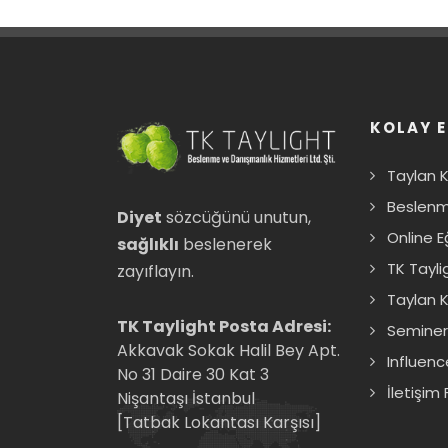
KOLAY E
Taylan 
Beslenm
Diyet
sözcüğünü unutun,
Online E
sağlıklı
beslenerek
TK Tayli
zayıflayın.
Taylan K
TK Taylight Posta Adresi:
Seminer
Akkavak Sokak Halil Bey Apt.
Influenc
No 31 Daire 30 Kat 3
İletişim
Nişantaşı İstanbul
[Tatbak Lokantası Karşısı]