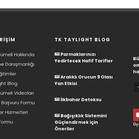
RİŞİM
TK TAYLIGHT BLOG
Kümeli Hakkında
Parmaklarınızı
Bü
Yedirtecek Hafif Tarifler
e Danışmanlığı
on
ha
ğitimler
Aralıklı Orucun 9 Olası
ght Blog
Yan Etkisi
ümeli Videoları
İlkbahar Detoksu
 Başvuru Formu
er Hizmetleri
Bağışıklık Sistemini
 Formu
Güçlendirmek için
Üy
Öneriler