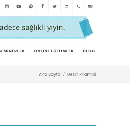
Instagram
Youtube
Spotify
Facebook
Twitter
LinkedIn
+90
info@taylankum
212
291
75
SEMİNERLER
ONLINE EĞİTİMLER
BLOG
15
Ana Sayfa
Besin Piramidi