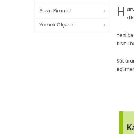
H
arv
Besin Piramidi
dik
Yemek Ölçüleri
Yeni be
kısıtlı 
Süt ürü
edilmem