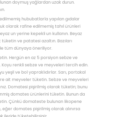
 bulunan doymuş yağlardan uzak durun.
ın.
 edilmemiş hububatlarla yapılan gıdalar
uk olarak rafine edilmemiş tahıl ürünleri
beyaz un yerine kepekli un kullanın. Beyaz
tüketin ve patatesi azaltın. Bazıları
le tüm dünyaya öneriliyor.
tin. Hergün en az 5 porsiyon sebze ve
 Koyu renkli sebze ve meyveleri tercih edin.
 yeşil ve bol yapraklıdırlar. Sarı, portakal
ere ait meyveler tüketin. Sebze ve meyveleri
nız. Domatesi pişirilmiş olarak tüketin; bunu
nmiş domates ürünlerini tüketin. Bunun da
etin. Çünkü domateste bulunan likopene
eğer domates pişirilmiş olarak alınırsa
leride tüketebilirsiniz.