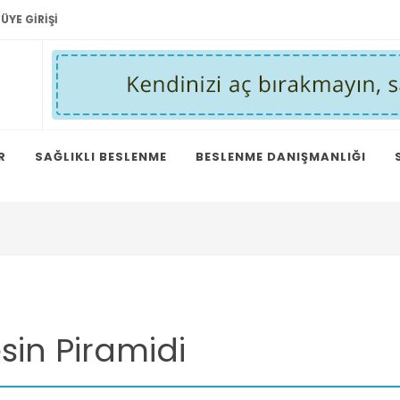
ÜYE GIRIŞI
R
SAĞLIKLI BESLENME
BESLENME DANIŞMANLIĞI
sin Piramidi