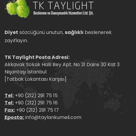
Diyet
sözcüğünü unutun,
sağlıklı
beslenerek
zayıflayın.
TK Taylight Posta Adresi:
Akkavak Sokak Halil Bey Apt. No 31 Daire 30 Kat 3
Nişantaşı İstanbul
[Tatbak Lokantası Karşısı]
Tel:
+90 (212) 291 75 15
Tel:
+90 (212) 291 75 16
Fax:
+90 (212) 291 75 17
Eposta:
info@taylankumeli.com