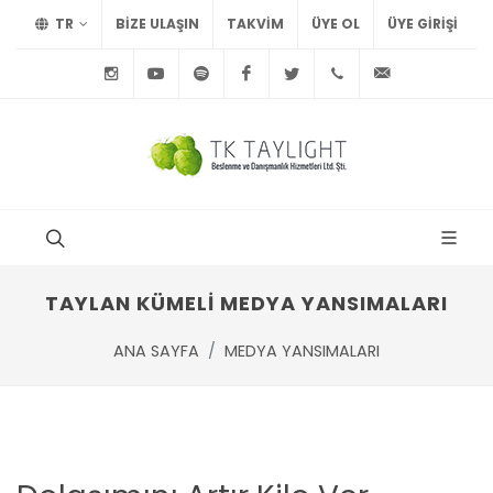
TR
BİZE ULAŞIN
TAKVİM
ÜYE OL
ÜYE GIRIŞI
Instagram
Youtube
Spotify
Facebook
Twitter
+90
info@tayl
212
291
75
15
TAYLAN KÜMELİ MEDYA YANSIMALARI
ANA SAYFA
MEDYA YANSIMALARI