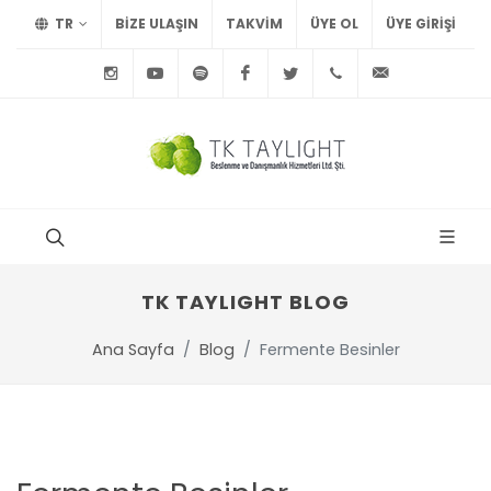
TR
BİZE ULAŞIN
TAKVİM
ÜYE OL
ÜYE GIRIŞI
Instagram
Youtube
Spotify
Facebook
Twitter
+90
info@tayl
212
291
75
15
TK TAYLIGHT BLOG
Ana Sayfa
Blog
Fermente Besinler