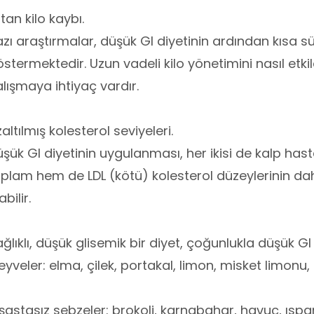
tan kilo kaybı.
zı araştırmalar, düşük GI diyetinin ardından kısa süre
stermektedir. Uzun vadeli kilo yönetimini nasıl etkil
lışmaya ihtiyaç vardır.
altılmış kolesterol seviyeleri.
şük GI diyetinin uygulanması, her ikisi de kalp hasta
plam hem de LDL (kötü) kolesterol düzeylerinin d
abilir.
ğlıklı, düşük glisemik bir diyet, çoğunlukla düşük G
yveler: elma, çilek, portakal, limon, misket limonu,
şastasız sebzeler: brokoli, karnabahar, havuç, ıs