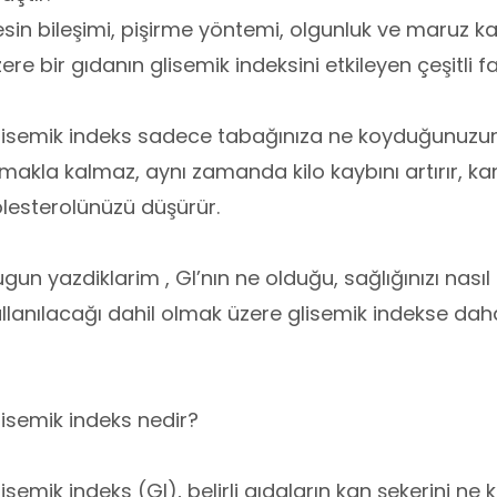
sin bileşimi, pişirme yöntemi, olgunluk ve maruz ka
ere bir gıdanın glisemik indeksini etkileyen çeşitli f
isemik indeks sadece tabağınıza ne koyduğunuzun 
makla kalmaz, aynı zamanda kilo kaybını artırır, kan
lesterolünüzü düşürür.
gun yazdiklarim , GI’nın ne olduğu, sağlığınızı nasıl 
llanılacağı dahil olmak üzere glisemik indekse dah
isemik indeks nedir?
isemik indeks (GI), belirli gıdaların kan şekerini ne 