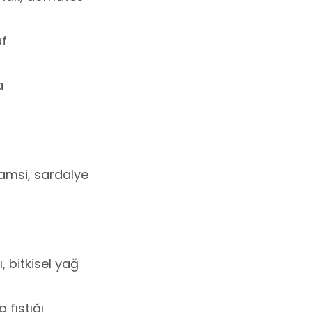
af
a
hamsi, sardalye
, bitkisel yağ
 fıstığı