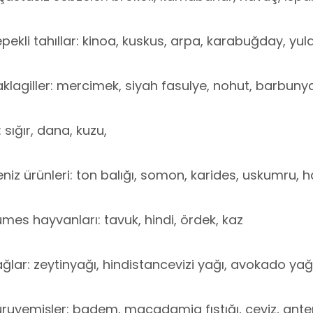
pekli tahıllar: kinoa, kuskus, arpa, karabuğday, yul
klagiller: mercimek, siyah fasulye, nohut, barbuny
: sığır, dana, kuzu,
niz ürünleri: ton balığı, somon, karides, uskumru, 
mes hayvanları: tavuk, hindi, ördek, kaz
ğlar: zeytinyağı, hindistancevizi yağı, avokado yağı
ruyemişler: badem, macadamia fıstığı, ceviz, antep