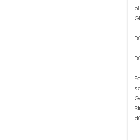
ol
GL
Dü
Dü
Fa
sa
Ge
Bi
dü