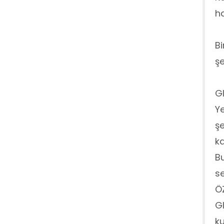
ha
Bi
şe
Gl
Ye
şe
ka
Bu
se
Ö
Gl
ku