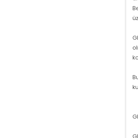
Be
üz
Gl
ol
ko
Bu
ku
Gl
Gl