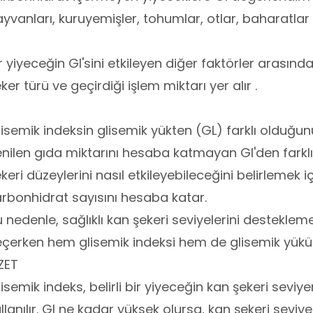
yvanları, kuruyemişler, tohumlar, otlar, baharatlar
r yiyeceğin GI'sini etkileyen diğer faktörler arasınd
ker türü ve geçirdiği işlem miktarı yer alır .
isemik indeksin glisemik yükten (GL) farklı olduğu
nilen gıda miktarını hesaba katmayan GI'den farklı
keri düzeylerini nasıl etkileyebileceğini belirlemek 
rbonhidrat sayısını hesaba katar.
 nedenle, sağlıklı kan şekeri seviyelerini destekle
çerken hem glisemik indeksi hem de glisemik yükü
ZET
isemik indeks, belirli bir yiyeceğin kan şekeri seviye
llanılır. GI ne kadar yüksek olursa, kan şekeri seviy