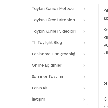
Taylan Kümeli Metodu
Yı
si
Taylan Kümeli Kitapları
Ke
Taylan Kümeli Videoları
k
TK Taylight Blog
vu
ki
Beslenme Danışmanlığı
Online Eğitimler
Seminer Takvimi
Gl
Basın Kiti
Gl
İletişim
ar