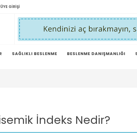
ÜYE GIRIŞI
R
SAĞLIKLI BESLENME
BESLENME DANIŞMANLIĞI
isemik İndeks Nedir?