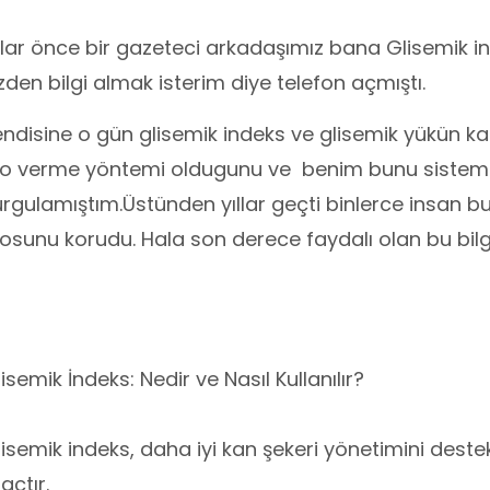
llar önce bir gazeteci arkadaşımız bana Glisemik i
zden bilgi almak isterim diye telefon açmıştı.
ndisine o gün glisemik indeks ve glisemik yükün k
ilo verme yöntemi oldugunu ve benim bunu sistem
rgulamıştım.Üstünden yıllar geçti binlerce insan bu bi
losunu korudu. Hala son derece faydalı olan bu bilg
isemik İndeks: Nedir ve Nasıl Kullanılır?
isemik indeks, daha iyi kan şekeri yönetimini destekl
açtır.