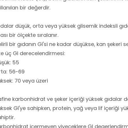
llanılan bir değerdir.
dalar düşük, orta veya yüksek glisemik indeksli gıdal
ası bir ölçekte sıralanır.
lirli bir gıdanın GI'si ne kadar düşükse, kan şekeri se
te üç GI derecelendirmesi:
üşük: 55
rta: 56-69
ksek: 70 veya üzeri
fine karbonhidrat ve şeker içeriği yüksek gıdalar daha
ksek GI'ye sahipken, protein, yağ veya lif içeriği yü
hiptir.
rbonhidrat içermeyen yiyeceklere GI degerlendirme