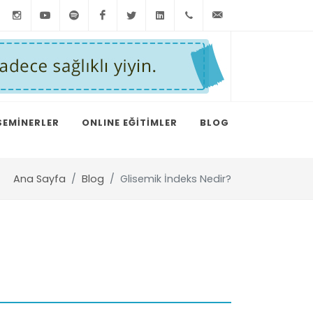
Instagram
Youtube
Spotify
Facebook
Twitter
LinkedIn
+90
info@taylankum
212
291
75
SEMİNERLER
ONLINE EĞİTİMLER
BLOG
15
Ana Sayfa
Blog
Glisemik İndeks Nedir?