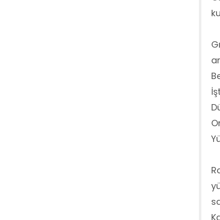
ku
Gı
ar
Be
İş
D
O
Yü
Ra
yü
sa
Ka