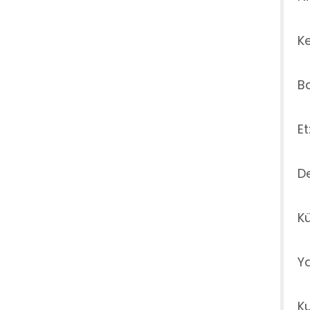
Ke
Ba
Et
De
Kü
Ya
Ku