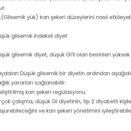
ur.
(Glisemik yük) kan şekeri düzeylerini nasıl etkileyeb
şük glisemik indeksli diyet
şük glisemik diyet, düşük GI'li olan besinleri yüksek 
ydaları Düşük glisemik bir diyetin ardından aşağıda
ğlık yararları sağlanabilir:
liştirilmiş kan şekeri regülasyonu.
rçok çalışma, düşük GI diyetinin, tip 2 diyabetli kişi
şürebileceğini ve kan şekeri yönetimini iyileştirebil