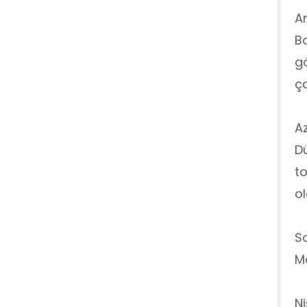
Ar
Ba
gö
ça
Az
Dü
to
ol
Sa
Me
Ni